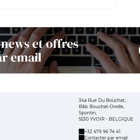
 news et offres
ar email
34a Rue Du Bouchat,
B&b Bouchat-Oreille,
Spontin,
5530 YVOIR - BELGIQUE
+32 479 96 74 41
Contacter par email