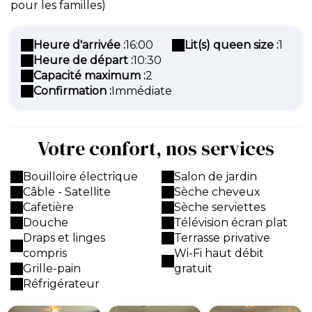
pour les familles)
Heure d'arrivée :
16:00
Lit(s) queen size :
1
Heure de départ :
10:30
Capacité maximum :
2
Confirmation :
Immédiate
Votre confort, nos services
Bouilloire électrique
Salon de jardin
Câble - Satellite
Sèche cheveux
Cafetière
Sèche serviettes
Douche
Télévision écran plat
Draps et linges
Terrasse privative
compris
Wi-Fi haut débit
Grille-pain
gratuit
Réfrigérateur