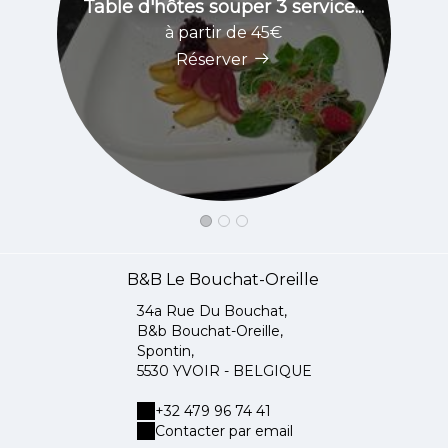
Table d'hôtes souper 3 service...
à partir de 45€
Réserver
B&B Le Bouchat-Oreille
34a Rue Du Bouchat,
B&b Bouchat-Oreille,
Spontin,
5530 YVOIR - BELGIQUE
+32 479 96 74 41
Contacter par email