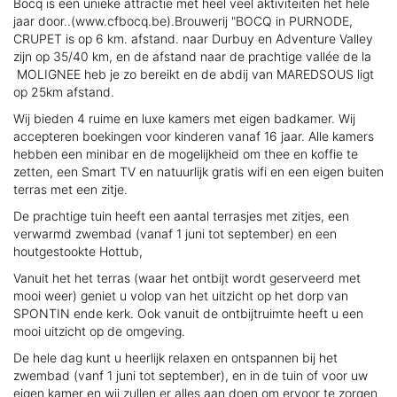
Bocq is een unieke attractie met heel veel aktiviteiten het hele
jaar door..(www.cfbocq.be).Brouwerij "BOCQ in PURNODE,
CRUPET is op 6 km. afstand. naar Durbuy en Adventure Valley
zijn op 35/40 km, en de afstand naar de prachtige vallée de la
MOLIGNEE heb je zo bereikt en de abdij van MAREDSOUS ligt
op 25km afstand.
Wij bieden 4 ruime en luxe kamers met eigen badkamer. Wij
accepteren boekingen voor kinderen vanaf 16 jaar. Alle kamers
hebben een minibar en de mogelijkheid om thee en koffie te
zetten, een Smart TV en natuurlijk gratis wifi en een eigen buiten
terras met een zitje.
De prachtige tuin heeft een aantal terrasjes met zitjes, een
verwarmd zwembad (vanaf 1 juni tot september) en een
houtgestookte Hottub,
Vanuit het het terras (waar het ontbijt wordt geserveerd met
mooi weer) geniet u volop van het uitzicht op het dorp van
SPONTIN ende kerk. Ook vanuit de ontbijtruimte heeft u een
mooi uitzicht op de omgeving.
De hele dag kunt u heerlijk relaxen en ontspannen bij het
zwembad (vanf 1 juni tot september), en in de tuin of voor uw
eigen kamer en wij zullen er alles aan doen om ervoor te zorgen