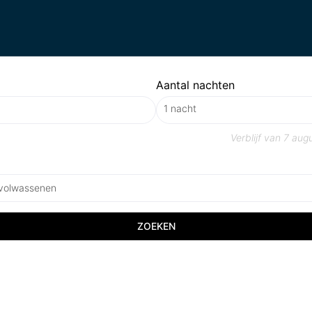
Aantal nachten
Verblijf van
7 aug
 volwassenen