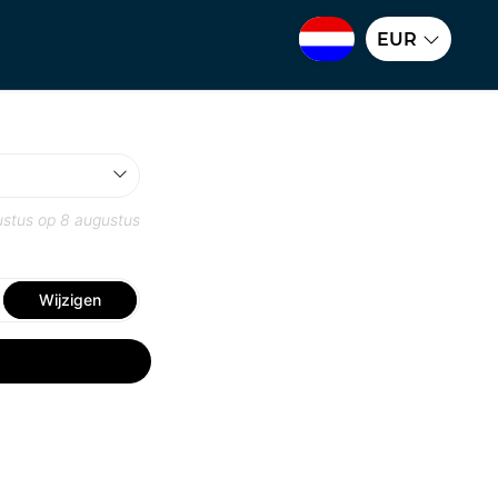
EUR
ustus
op
8 augustus
Wijzigen